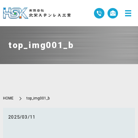
top_img001_b
HOME
top_img001_b
2025/03/11