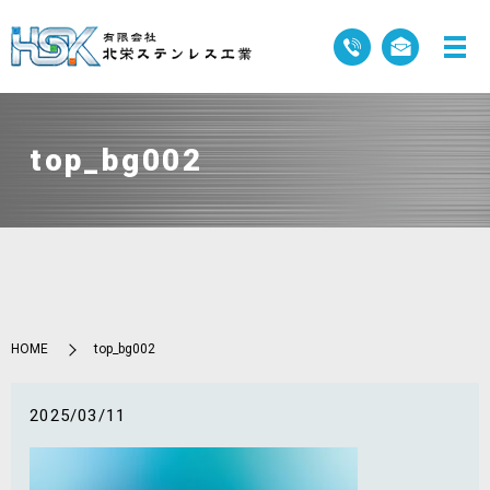
top_bg002
HOME
top_bg002
2025/03/11