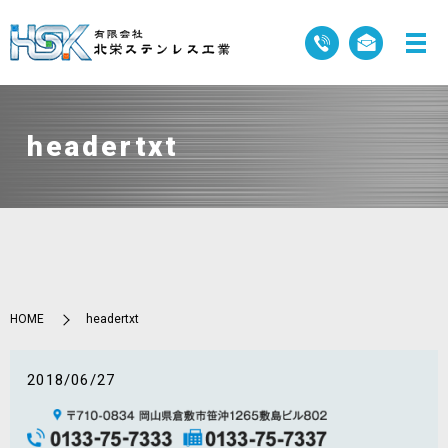
headertxt
HOME
headertxt
2018/06/27