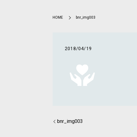
HOME
bnr_img003
2018/04/19
bnr_img003